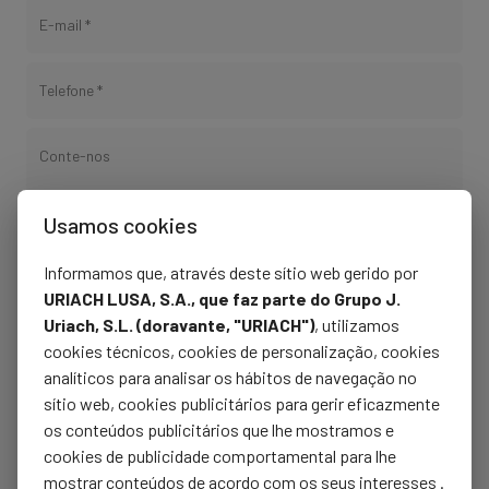
E-mail *
Telefone *
Conte-nos
Usamos cookies
Informamos que, através deste sítio web gerido por
Li e aceito a
Política de Privacidade
da Colagénius
URIACH LUSA, S.A., que faz parte do Grupo J.
Uriach, S.L. (doravante, "URIACH")
, utilizamos
cookies técnicos, cookies de personalização, cookies
Enviar
analíticos para analisar os hábitos de navegação no
sítio web, cookies publicitários para gerir eficazmente
Responsável: Uriach Lusa, S.A. Finalidades: Resolver dúvidas, questões ou
os conteúdos publicitários que lhe mostramos e
solicitações que possam ser apresentadas pelos usuários. Destinatários: Seus
dados não serão cedidos a terceiros, exceto para cumprimento de obrigações
cookies de publicidade comportamental para lhe
legais. Direitos: Você pode se opor ao tratamento, limitá-lo, acessar, retificar,
mostrar conteúdos de acordo com os seus interesses .
excluir os dados e exercer seu direito à portabilidade, enviando um e-mail para