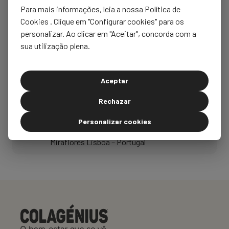
dpo@uriach.com. Para mais informações sobre proteção de dados, consulte a
Para mais informações, leia a nossa Política de
Política de Privacidade.
Cookies . Clique em "Configurar cookies" para os
Atendimento ao consumidor
personalizar. Ao clicar em "Aceitar", concorda com a
sua utilização plena.
900 122 013
Aceptar
consumidor@uriach.com
Rechazar
Torre de Monsanto
Personalizar cookies
R. Afonso Emílio Praça 30, 4º E 1495-061
Miraflores Lisboa – Portugal